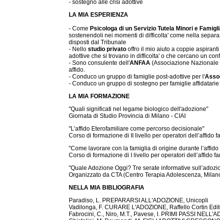
- sostegno alle crisi adottive
LA MIA ESPERIENZA
- Come
Psicologa di un Servizio Tutela Minori e Famigl
sostenendoli nei momenti di difficolta' come nella separa
disposti dal Tribunale
- Nello
studio privato
offro il mio aiuto a coppie aspirant
adottive che si trovano in difficolta' o che cercano un con
- Sono consulente dell'
ANFAA
(Associazione Nazionale Fa
affido.
- Conduco un gruppo di famiglie post-adottive per l'
Assoc
- Conduco un gruppo di sostegno per famiglie affidatarie
LA MIA FORMAZIONE
"Quali significati nel legame biologico dell'adozione"
Giornata di Studio Provincia di Milano - CIAI
"L’affido Eterofamiliare come percorso decisionale"
Corso di formazione di II livello per operatori dell’affido 
"Come lavorare con la famiglia di origine durante l’affido 
Corso di formazione di I livello per operatori dell’affido f
"Quale Adozione Oggi? Tre serate informative sull’adozi
Organizzato da CTA (Centro Terapia Adolescenza, Milano)
NELLA MIA BIBLIOGRAFIA
Paradiso, L. PREPARARSI ALL'ADOZIONE, Unicopli
Vadilonga, F. CURARE L'ADOZIONE, Raffello Cortin Edit
Fabrocini, C., Niro, M.T., Pavese, I. PRIMI PASSI NELL