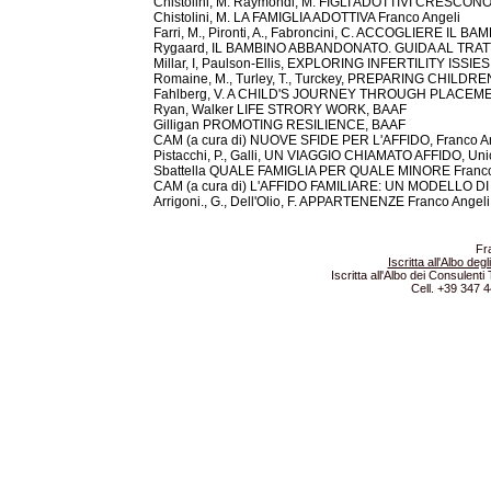
Chistolini, M. Raymondi, M. FIGLI ADOTTIVI CRESCONO,
Chistolini, M. LA FAMIGLIA ADOTTIVA Franco Angeli
Farri, M., Pironti, A., Fabroncini, C. ACCOGLIERE IL B
Rygaard, IL BAMBINO ABBANDONATO. GUIDA AL TRATT
Millar, I, Paulson-Ellis, EXPLORING INFERTILITY ISSI
Romaine, M., Turley, T., Turckey, PREPARING CHIL
Fahlberg, V. A CHILD'S JOURNEY THROUGH PLACEMENT
Ryan, Walker LIFE STRORY WORK, BAAF
Gilligan PROMOTING RESILIENCE, BAAF
CAM (a cura di) NUOVE SFIDE PER L'AFFIDO, Franco A
Pistacchi, P., Galli, UN VIAGGIO CHIAMATO AFFIDO, Uni
Sbattella QUALE FAMIGLIA PER QUALE MINORE Franco
CAM (a cura di) L'AFFIDO FAMILIARE: UN MODELLO DI
Arrigoni., G., Dell'Olio, F. APPARTENENZE Franco Angeli
Fr
Iscritta all'Albo de
Iscritta all'Albo dei Consulenti
Cell. +39 347 